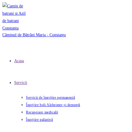
Skip
to
content
Căminul de Bătrâni Maria - Constanța
Acasa
Servicii
Servicii de îngrijire permanentă
Îngrijire boli Alzheimer și demență
Recuperare medicală
Îngrijire paliativă