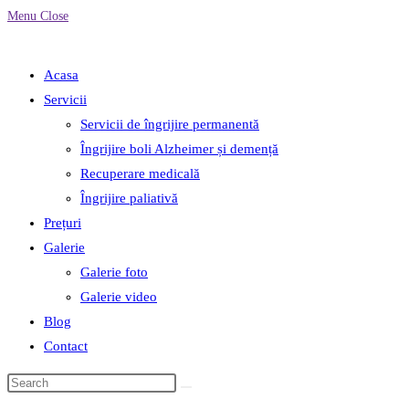
Menu
Close
search
Acasa
Servicii
Servicii de îngrijire permanentă
Îngrijire boli Alzheimer și demență
Recuperare medicală
Îngrijire paliativă
Prețuri
Galerie
Galerie foto
Galerie video
Blog
Contact