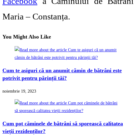
Facebook
a Căminului de Bătrâni
Maria – Constanța.
You Might Also Like
Cum te asiguri că un anumit cămin de bătrâni este
potrivit pentru părinții tăi?
noiembrie 19, 2023
Cum pot căminele de bătrâni să sporească calitatea
vieții rezidenților?